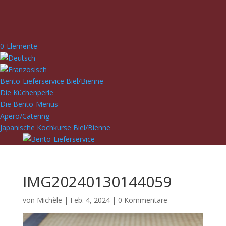
0-Elemente
Bento-Lieferservice Biel/Bienne
Die Küchenperle
Die Bento-Menus
Apero/Catering
Japanische Kochkurse Biel/Bienne
IMG20240130144059
von
Michèle
|
Feb. 4, 2024
|
0 Kommentare