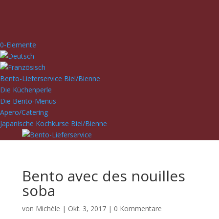
0-Elemente
Bento-Lieferservice Biel/Bienne
Die Küchenperle
Die Bento-Menus
Apero/Catering
Japanische Kochkurse Biel/Bienne
Bento avec des nouilles
soba
von
Michèle
|
Okt. 3, 2017
|
0 Kommentare