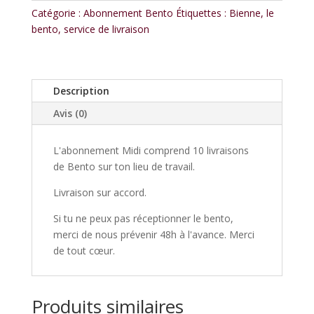
Bento
Catégorie :
Abonnement Bento
Étiquettes :
Bienne
,
le
livrés
bento
,
service de livraison
à
ton
lieu
de
Description
travail
Avis (0)
L'abonnement Midi comprend 10 livraisons
de Bento sur ton lieu de travail.
Livraison sur accord.
Si tu ne peux pas réceptionner le bento,
merci de nous prévenir 48h à l'avance. Merci
de tout cœur.
Produits similaires