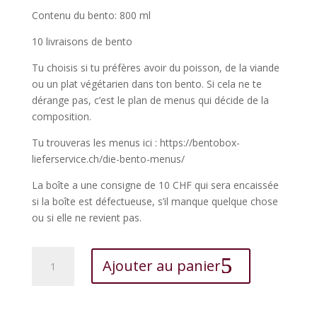
Contenu du bento: 800 ml
10 livraisons de bento
Tu choisis si tu préfères avoir du poisson, de la viande
ou un plat végétarien dans ton bento. Si cela ne te
dérange pas, c’est le plan de menus qui décide de la
composition.
Tu trouveras les menus ici : https://bentobox-
lieferservice.ch/die-bento-menus/
La boîte a une consigne de 10 CHF qui sera encaissée
si la boîte est défectueuse, s’il manque quelque chose
ou si elle ne revient pas.
quantité
Ajouter au panier
de
L'abonnement
Midi