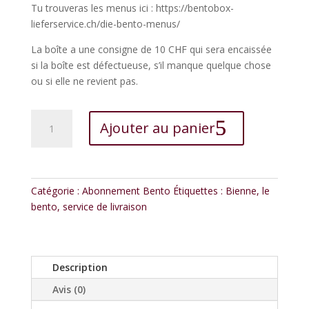
Tu trouveras les menus ici : https://bentobox-
lieferservice.ch/die-bento-menus/
La boîte a une consigne de 10 CHF qui sera encaissée
si la boîte est défectueuse, s’il manque quelque chose
ou si elle ne revient pas.
quantité
Ajouter au panier
de
L'abonnement
Midi
Bento
Catégorie :
Abonnement Bento
Étiquettes :
Bienne
,
le
livrés
bento
,
service de livraison
à
ton
lieu
de
Description
travail
Avis (0)