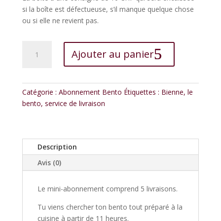
si la boîte est défectueuse, s’il manque quelque chose
ou si elle ne revient pas.
quantité
Ajouter au panier
de
L'abonnement
Mini
Bento
Catégorie :
Abonnement Bento
Étiquettes :
Bienne
,
le
récupérer
bento
,
service de livraison
dans
la
cuisine
Description
Avis (0)
Le mini-abonnement comprend 5 livraisons.
Tu viens chercher ton bento tout préparé à la
cuisine à partir de 11 heures.