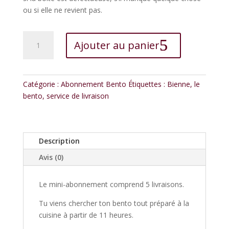
ou si elle ne revient pas.
quantité
Ajouter au panier
de
L'abonnement
Mini
Bento
Catégorie :
Abonnement Bento
Étiquettes :
Bienne
,
le
récupérer
bento
,
service de livraison
dans
la
cuisine
Description
Avis (0)
Le mini-abonnement comprend 5 livraisons.
Tu viens chercher ton bento tout préparé à la
cuisine à partir de 11 heures.