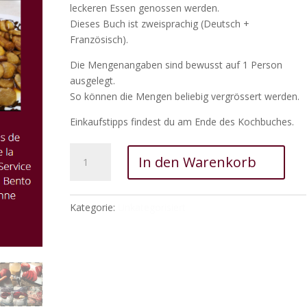
leckeren Essen genossen werden.
Dieses Buch ist zweisprachig (Deutsch +
Französisch).
Die Mengenangaben sind bewusst auf 1 Person
ausgelegt.
So können die Mengen beliebig vergrössert werden.
Einkaufstipps findest du am Ende des Kochbuches.
Digitales
In den Warenkorb
Kochbuch
-
Gemüse
Kategorie:
Unkategorisiert
aus
deiner
Region
japanisch
zubereitet
Menge